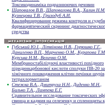
Токсикодинаміка подразнюючих речовин
Шаповалов В.В., Шаповалова В.А., Халин Н.М.
Кузнецова Т.В., Гризодуб А.И.
Квалифицирование режима контроля и судебн
фармацевтический скрининг диагностическо
средства
Губський Ю.І., Літвінова Н.В., Горюшко Г.Г.,
Даниленко В.П., Марченко О.М., Курапова Т.М
Курська Н.М., Величко О.М.
Мембраностабілізуючі властивості похідного
піридинкарбонової кислоти сполуки ПВ-20 за
хімічного пошкодження клітин печінки щурів
тетрахлорметаном
Стежка В.А., Дмитруха Н.Н., Диденко М.Н.,
Билько Т.А., Лампека Е.Г.
Сравнительное исследование токсических эф
свинца и кадмия на селезенку и спленоциты 