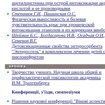
ацетилцистеина при острой интоксикации ак
кислотой и ее производными
Степанюк Г.И., Пашинская О.С.
Физическая выносливость и болевая
чувствительность крыс при хронической
интоксикации этанолом и их коррекция винб
Шейман Б.С., Богдасарова И.В., Осадчая О.И.
Семенов В.Г.
Детоксикационные свойства энтеросорбента
"Энтеросгель" в комплексном лечении детей 
пиелонефритом
Творчество ученого. Научная школа общей и
профилактической токсикологии академика
И.М. Трахтенберга
Конференції, з'їзди, симпозіуми
Рішення наукової конференції "Вікові аспект