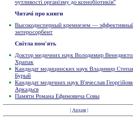
чутливості організму до ксенобіотиків"
Читачі про книги
Высокодисперный кремнезем — эффективны
энтеросорбент
Світла пом'ять
Доктор медичних наук Володимир Венедикто
Храпак
Кандидат медицинских наук Владимир Степа
Бурый
Кандидат медичних наук В'ячеслав Георгійов
Аркадьєв
Памяти Романа Ефимовича Совы
|
Архив
|