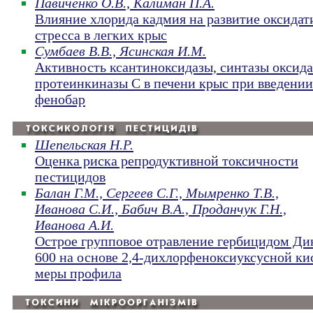
Павиченко О.В., Калиман П.А.
Влияние хлорида кадмия на развитие оксидат
стресса в легких крыс
Сумбаев В.В., Ясинская И.М.
Активность ксантиноксидазы, синтазы оксида
протеинкиназы С в печени крыс при введении
фенобар
Шепельская Н.Р.
Оценка риска репродуктивной токсичности
пестицидов
Балан Г.М., Сергеев С.Г., Мымренко Т.В.,
Иванова С.И., Бабич В.А., Проданчук Г.Н.,
Иванова А.И.
Острое групповое отравление гербицидом Ди
600 на основе 2,4-дихлорфеноксиуксусной ки
меры профила