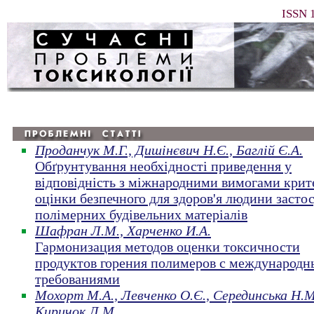
ISSN 
Проданчук М.Г., Дишінєвич Н.Є., Баглій Є.А.
Обґрунтування необхідності приведення у
відповідність з міжнародними вимогами крите
оцінки безпечного для здоров'я людини засто
полімерних будівельних матеріалів
Шафран Л.М., Харченко И.А.
Гармонизация методов оценки токсичности
продуктов горения полимеров с международ
требованиями
Мохорт М.А., Левченко О.Є., Серединська Н.М
Киричок Л.М.