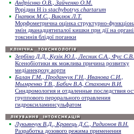
Андрієнко О.В., Зайченко О.М.
Рорідин Н із
stachybotrys chartarum
Гнатюк М.С., Виклюк Л.Т.
Морфометрична оцінка структурно-функціон
змін дванадцятипалої кишки при дії на орган
токсинів блідої поганки
Зербіно Д.Д., Кузік Ю.І., Лесник С.А., Фус С.В.
Ксенобіотики як можлива причина розвитку
медіанекрозу аорти
Балан Г.М., Проданчук Г.Н., Иванова С.И.,
Мымренко Т.В., Бабич В.А, Стахович В.И.
Синдромология и отдаленные последствия ос
группового перорального отравления
гидроксиламинсульфатом
Лукьянчук В.Д., Кравець Д.С., Радионов В.Н.
Разработка дозового режима применения