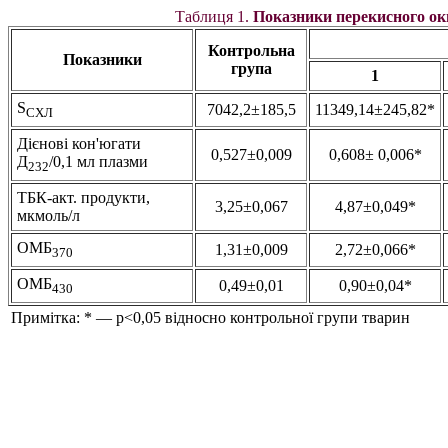
Таблиця 1.
Показники перекисного ок
Контрольна
Показники
група
1
S
7042,2±185,5
11349,14±245,82*
СХЛ
Дієнові кон'югати
0,527±0,009
0,608± 0,006*
Д
/0,1 мл плазми
232
ТБК-акт. продукти,
3,25±0,067
4,87±0,049*
мкмоль/л
ОМБ
1,31±0,009
2,72±0,066*
370
ОМБ
0,49±0,01
0,90±0,04*
430
Примітка: * — p<0,05 відносно контрольної групи тварин