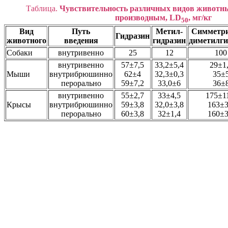
Таблица.
Чувствительность различных видов животных
производным, LD
, мг/кг
50
Вид
Путь
Метил-
Симметр
Гидразин
животного
введения
гидразин
диметилги
Собаки
внутривенно
25
12
100
внутривенно
57±7,5
33,2±5,4
29±1
Мыши
внутрибрюшинно
62±4
32,3±0,3
35±
перорально
59±7,2
33,0±6
36±
внутривенно
55±2,7
33±4,5
175±1
Крысы
внутрибрюшинно
59±3,8
32,0±3,8
163±3
перорально
60±3,8
32±1,4
160±3